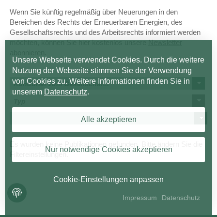
Wenn Sie künftig regelmäßig über Neuerungen in den
Bereichen des Rechts der Erneuerbaren Energien, des
Gesellschaftsrechts und des Arbeitsrechts informiert werden
möchten, können Sie hier kostenlos unsere
Newsletter
abonnieren
.
Unsere Webseite verwendet Cookies. Durch die weitere
Nutzung der Webseite stimmen Sie der Verwendung
von Cookies zu. Weitere Informationen finden Sie in
Rundbrief zum Gesellschaf...
unserem
Datenschutz
.
Typ
Alle akzeptieren
Es wurden keine Publikationen gefunden. Bitte ändern Sie die
Nur notwendige Cookies akzeptieren
Filtereinstellungen.
Cookie-Einstellungen anpassen
Impressum
Datenschutz