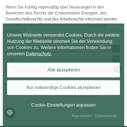
Wenn Sie künftig regelmäßig über Neuerungen in den
Bereichen des Rechts der Erneuerbaren Energien, des
Gesellschaftsrechts und des Arbeitsrechts informiert werden
möchten, können Sie hier kostenlos unsere
Newsletter
abonnieren
.
Unsere Webseite verwendet Cookies. Durch die weitere
Nutzung der Webseite stimmen Sie der Verwendung
von Cookies zu. Weitere Informationen finden Sie in
Gesellschaftsrecht
unserem
Datenschutz
.
Typ
Alle akzeptieren
Es wurden keine Publikationen gefunden. Bitte ändern Sie die
Nur notwendige Cookies akzeptieren
Filtereinstellungen.
Cookie-Einstellungen anpassen
Impressum
Datenschutz