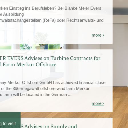
arken Einstieg ins Berufsleben? Bei Blanke Meier Evers
er Ausbildung
waltsfachangestellten (ReFa) oder Rechtsanwalts- und
more
 EVERS Advises on Turbine Contracts for
d Farm Merkur Offshore
any Merkur Offshore GmbH has achieved financial close
ng of the 396-megawatt offshore wind farm Merkur
 farm will be located in the German ...
more
to visit
 EVERS Advises on Supply and