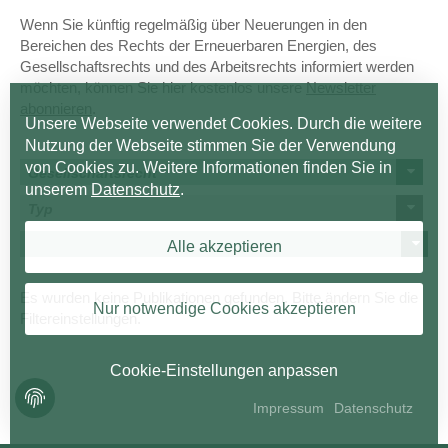
Wenn Sie künftig regelmäßig über Neuerungen in den
Bereichen des Rechts der Erneuerbaren Energien, des
Gesellschaftsrechts und des Arbeitsrechts informiert werden
möchten, können Sie hier kostenlos unsere
Newsletter
abonnieren
.
Unsere Webseite verwendet Cookies. Durch die weitere
Nutzung der Webseite stimmen Sie der Verwendung
von Cookies zu. Weitere Informationen finden Sie in
Gesellschaftsrecht
unserem
Datenschutz
.
Typ
Alle akzeptieren
Es wurden keine Publikationen gefunden. Bitte ändern Sie die
Nur notwendige Cookies akzeptieren
Filtereinstellungen.
Cookie-Einstellungen anpassen
Impressum
Datenschutz